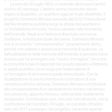
La sera del 30 luglio 1855 un incendio distrusse il centro
storico di Lorenzago. L’abitato venne ricostruito dando
origine al Quadrato, un quartiere oggi per lo più disabitato. Il
progetto
Contenuto Rimosso
prevede dal 2012 l’interruzione
dell’illuminazione pubblica lungo le strade del quartiere e
un’installazione di fuochi, torce e candele nella ricorrenza
dell’incendio. Negli anni l’azione è diventata una nuova
tradizione, la festa principale del paese.
Contenuto Rimosso
non è un evento “commemorativo” propriamente detto,
perché non celebra o perpetua la memoria di qualcosa. La
riattualizzazione della memoria dell’incendio è pensata come
innesco per far emergere una “contro-immagine”, far sì che
la comunità locale si riappropri del proprio passato utilizzando
lo spazio pubblico come luogo per l’elaborazione di
un’immagine di sé inversa a quella stereotipata. Con la
ritualizzazione di una ricorrenza e la costruzione di una
narrazione attorno ad essa,
Contenuto Rimosso
contribuisce
alla consapevolezza di un cambiamento lontano nel tempo,
non presente, appunto rimosso, collocandolo stabilmente
nel passato. Contribuisce così, non solo formalmente, con la
costituzione del Comitato 30 luglio, un comitato cittadino
nato nel 2017 a sostegno del progetto, ma anche agendo