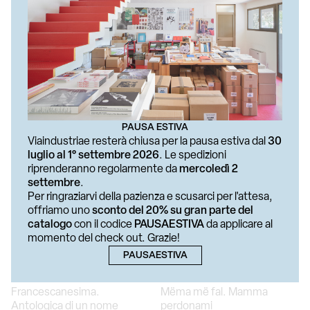
A4C-ARTSFORTHECOMMONS
AA. VV.
Hill of Desires. Practices of
(ROSA JIJÓN &…
Rural Imagination
Sensing Interdependence
€ 25
€ 25
PAUSA ESTIVA
Viaindustriae resterà chiusa per la pausa estiva dal
30
luglio al 1° settembre 2026
. Le spedizioni
riprenderanno regolarmente da
mercoledì 2
settembre
.
Per ringraziarvi della pazienza e scusarci per l'attesa,
offriamo uno
sconto del 20% su gran parte del
catalogo
con il codice
PAUSAESTIVA
da applicare al
momento del check out. Grazie!
PAUSAESTIVA
AA. VV.
GENNY PETROTTA
Francescanesima.
Mëma më fal. Mamma
Antologica di un nome
perdonami