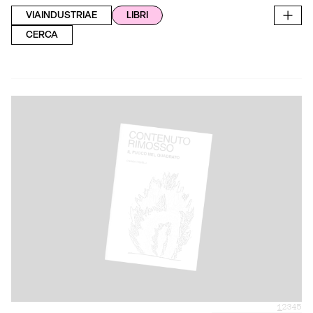
VIAINDUSTRIAE
LIBRI
CERCA
1
2
3
4
5