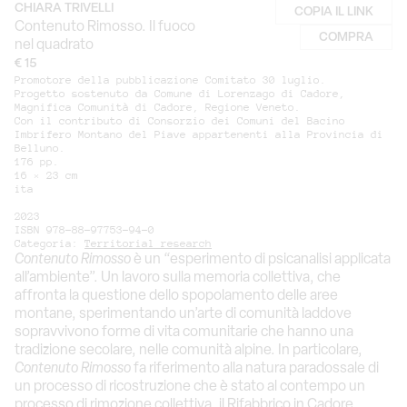
CHIARA TRIVELLI
COPIA IL LINK
Contenuto Rimosso. Il fuoco
COMPRA
nel quadrato
€ 15
Promotore della pubblicazione Comitato 30 luglio.
Progetto sostenuto da Comune di Lorenzago di Cadore,
Magnifica Comunità di Cadore, Regione Veneto.
Con il contributo di Consorzio dei Comuni del Bacino
Imbrifero Montano del Piave appartenenti alla Provincia di
Belluno.
176 pp.
16 × 23 cm
ita
2023
ISBN 978-88-97753-94-0
Categoria:
Territorial research
Contenuto Rimosso
è un “esperimento di psicanalisi applicata
all’ambiente”. Un lavoro sulla memoria collettiva, che
affronta la questione dello spopolamento delle aree
montane, sperimentando un’arte di comunità laddove
sopravvivono forme di vita comunitarie che hanno una
tradizione secolare, nelle comunità alpine. In particolare,
Contenuto Rimosso
fa riferimento alla natura paradossale di
un processo di ricostruzione che è stato al contempo un
processo di rimozione collettiva, il Rifabbrico in Cadore.